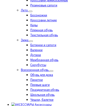
Кроссовки демисезонные
Резиновые сапоги
Лето
Босоножки
Кроссовки летние
Кеды
Пляжная обувь
Текстильная обувь
Зима
Ботинки и сапоги
Валенки
Дутики
Мембранная обувь
Сноубутсы
Всесезонная обувь
Обувь для дома
Пинетки
Первые шаги
Праздничная обувь
Школьная обувь
Чешки, балетки
Аксессуары