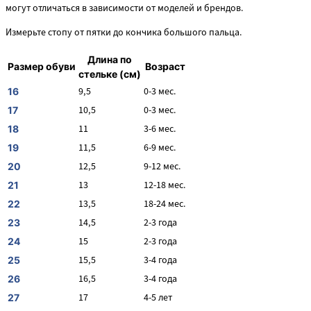
могут отличаться в зависимости от моделей и брендов.
Измерьте стопу от пятки до кончика большого пальца.
Длина по
Размер обуви
Возраст
стельке (см)
9,5
0-3 мес.
16
10,5
0-3 мес.
17
11
3-6 мес.
18
11,5
6-9 мес.
19
12,5
9-12 мес.
20
13
12-18 мес.
21
13,5
18-24 мес.
22
14,5
2-3 года
23
15
2-3 года
24
15,5
3-4 года
25
16,5
3-4 года
26
17
4-5 лет
27