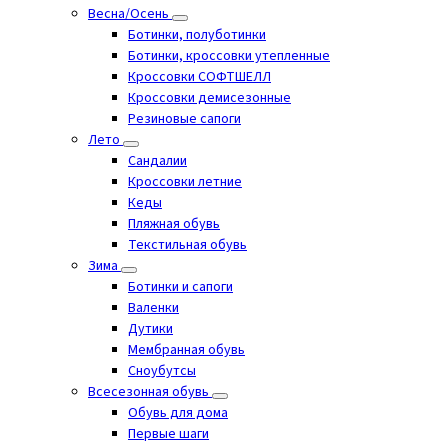
Весна/Осень
Ботинки, полуботинки
Ботинки, кроссовки утепленные
Кроссовки СОФТШЕЛЛ
Кроссовки демисезонные
Резиновые сапоги
Лето
Cандалии
Кроссовки летние
Кеды
Пляжная обувь
Текстильная обувь
Зима
Ботинки и сапоги
Валенки
Дутики
Мембранная обувь
Сноубутсы
Всесезонная обувь
Обувь для дома
Первые шаги