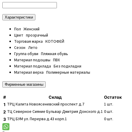
Характеристики
Пол
Женский
Цвет
прозрачный
Торговая марка
КОТОФЕЙ
Сезон
Лето
Группа обуви
Пляжная обувь
Материал подошвы
ПВХ
Материал подклада
Без подкладки
Материал верха
Полимерные материалы
Фирменные магазины
#
Склад
Остаток
ТРЦ Калита
Новоясеневский проспект д.7
1
шт.
1
ТЦ Северное Сияние
Бульвар Дмитрия Донского д.1
0
шт.
2
ТРЦ БУМ
ул. Перерва д.43 корп.1
0
шт.
3