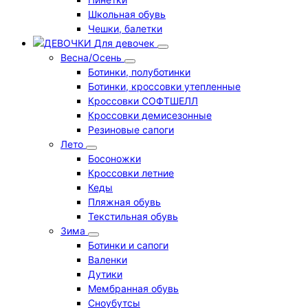
Школьная обувь
Чешки, балетки
Для девочек
Весна/Осень
Ботинки, полуботинки
Ботинки, кроссовки утепленные
Кроссовки СОФТШЕЛЛ
Кроссовки демисезонные
Резиновые сапоги
Лето
Босоножки
Кроссовки летние
Кеды
Пляжная обувь
Текстильная обувь
Зима
Ботинки и сапоги
Валенки
Дутики
Мембранная обувь
Сноубутсы