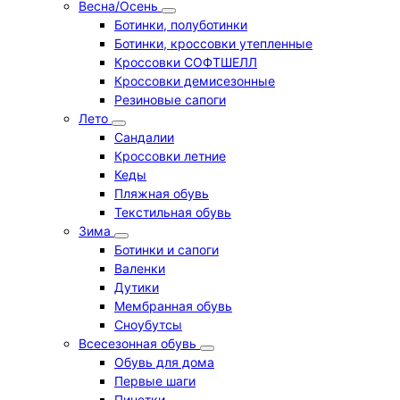
Весна/Осень
Ботинки, полуботинки
Ботинки, кроссовки утепленные
Кроссовки СОФТШЕЛЛ
Кроссовки демисезонные
Резиновые сапоги
Лето
Cандалии
Кроссовки летние
Кеды
Пляжная обувь
Текстильная обувь
Зима
Ботинки и сапоги
Валенки
Дутики
Мембранная обувь
Сноубутсы
Всесезонная обувь
Обувь для дома
Первые шаги
Пинетки