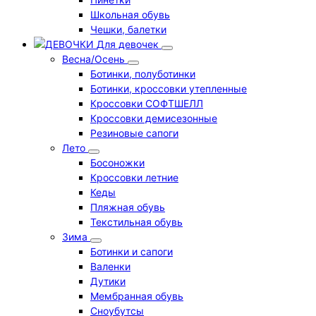
Школьная обувь
Чешки, балетки
Для девочек
Весна/Осень
Ботинки, полуботинки
Ботинки, кроссовки утепленные
Кроссовки СОФТШЕЛЛ
Кроссовки демисезонные
Резиновые сапоги
Лето
Босоножки
Кроссовки летние
Кеды
Пляжная обувь
Текстильная обувь
Зима
Ботинки и сапоги
Валенки
Дутики
Мембранная обувь
Сноубутсы