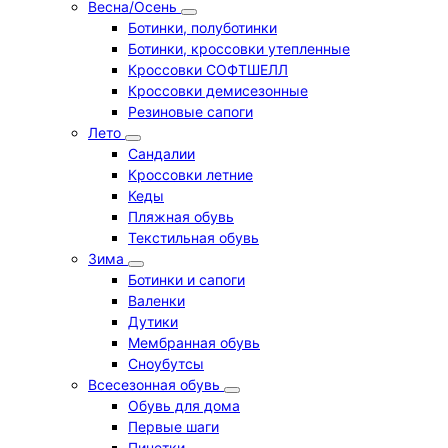
Весна/Осень
Ботинки, полуботинки
Ботинки, кроссовки утепленные
Кроссовки СОФТШЕЛЛ
Кроссовки демисезонные
Резиновые сапоги
Лето
Cандалии
Кроссовки летние
Кеды
Пляжная обувь
Текстильная обувь
Зима
Ботинки и сапоги
Валенки
Дутики
Мембранная обувь
Сноубутсы
Всесезонная обувь
Обувь для дома
Первые шаги
Пинетки