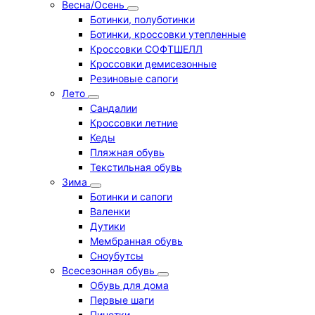
Весна/Осень
Ботинки, полуботинки
Ботинки, кроссовки утепленные
Кроссовки СОФТШЕЛЛ
Кроссовки демисезонные
Резиновые сапоги
Лето
Cандалии
Кроссовки летние
Кеды
Пляжная обувь
Текстильная обувь
Зима
Ботинки и сапоги
Валенки
Дутики
Мембранная обувь
Сноубутсы
Всесезонная обувь
Обувь для дома
Первые шаги
Пинетки