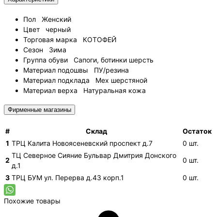
Пол
Женский
Цвет
черный
Торговая марка
КОТОФЕЙ
Сезон
Зима
Группа обуви
Сапоги, ботинки шерсть
Материал подошвы
ПУ/резина
Материал подклада
Мех шерстяной
Материал верха
Натуральная кожа
Фирменные магазины
#
Склад
Остаток
1
ТРЦ Калита
Новоясеневский проспект д.7
0
шт.
ТЦ Северное Сияние
Бульвар Дмитрия Донского
2
0
шт.
д.1
3
ТРЦ БУМ
ул. Перерва д.43 корп.1
0
шт.
Похожие товары