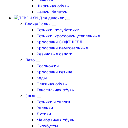
Школьная обувь
Чешки, балетки
Для девочек
Весна/Осень
Ботинки, полуботинки
Ботинки, кроссовки утепленные
Кроссовки СОФТШЕЛЛ
Кроссовки демисезонные
Резиновые сапоги
Лето
Босоножки
Кроссовки летние
Кеды
Пляжная обувь
Текстильная обувь
Зима
Ботинки и сапоги
Валенки
Дутики
Мембранная обувь
Сноубутсы