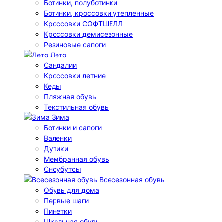
Ботинки, полуботинки
Ботинки, кроссовки утепленные
Кроссовки СОФТШЕЛЛ
Кроссовки демисезонные
Резиновые сапоги
Лето
Cандалии
Кроссовки летние
Кеды
Пляжная обувь
Текстильная обувь
Зима
Ботинки и сапоги
Валенки
Дутики
Мембранная обувь
Сноубутсы
Всесезонная обувь
Обувь для дома
Первые шаги
Пинетки
Школьная обувь