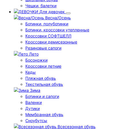
Чешки, балетки
Для девочек
Весна/Осень
Ботинки, полуботинки
Ботинки, кроссовки утепленные
Кроссовки СОФТШЕЛЛ
Кроссовки демисезонные
Резиновые сапоги
Лето
Босоножки
Кроссовки летние
Кеды
Пляжная обувь
Текстильная обувь
Зима
Ботинки и сапоги
Валенки
Дутики
Мембранная обувь
Сноубутсы
Всесезонная обувь