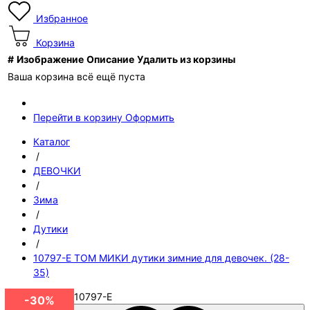
Избранное
Корзина
#
Изображение
Описание
Удалить из корзины
Ваша корзина всё ещё пуста
Перейти в корзину
Оформить
Каталог
/
ДЕВОЧКИ
/
Зима
/
Дутики
/
10797-E ТОМ МИКИ дутики зимние для девочек. (28-
35)
Артикул
10797-E
-30%