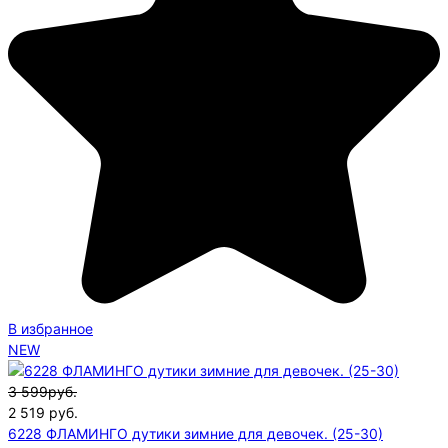
В избранное
NEW
3 599руб.
2 519
руб.
6228 ФЛАМИНГО дутики зимние для девочек. (25-30)