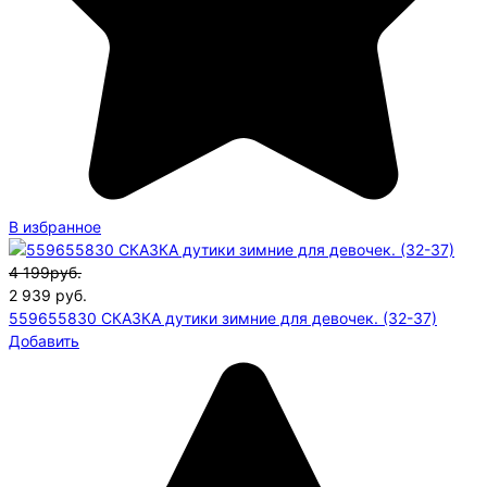
В избранное
4 199руб.
2 939
руб.
559655830 СКАЗКА дутики зимние для девочек. (32-37)
Добавить