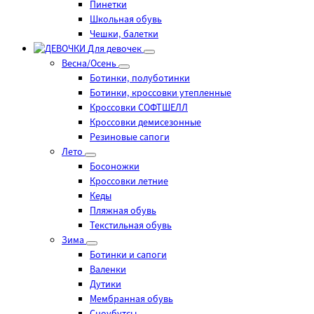
Пинетки
Школьная обувь
Чешки, балетки
Для девочек
Весна/Осень
Ботинки, полуботинки
Ботинки, кроссовки утепленные
Кроссовки СОФТШЕЛЛ
Кроссовки демисезонные
Резиновые сапоги
Лето
Босоножки
Кроссовки летние
Кеды
Пляжная обувь
Текстильная обувь
Зима
Ботинки и сапоги
Валенки
Дутики
Мембранная обувь