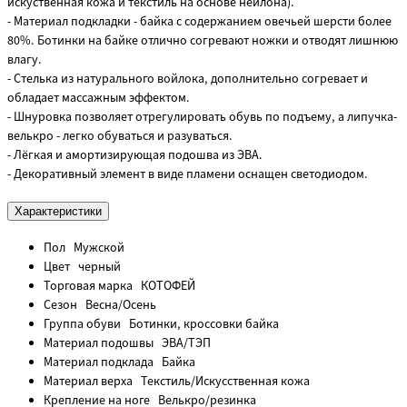
искуственная кожа и текстиль на основе нейлона).
- Материал подкладки - байка с содержанием овечьей шерсти более
80%. Ботинки на байке отлично согревают ножки и отводят лишнюю
влагу.
- Стелька из натурального войлока, дополнительно согревает и
обладает массажным эффектом.
- Шнуровка позволяет отрегулировать обувь по подъему, а липучка-
велькро - легко обуваться и разуваться.
- Лёгкая и амортизирующая подошва из ЭВА.
- Декоративный элемент в виде пламени оснащен светодиодом.
Характеристики
Пол
Мужской
Цвет
черный
Торговая марка
КОТОФЕЙ
Сезон
Весна/Осень
Группа обуви
Ботинки, кроссовки байка
Материал подошвы
ЭВА/ТЭП
Материал подклада
Байка
Материал верха
Текстиль/Искусственная кожа
Крепление на ноге
Велькро/резинка