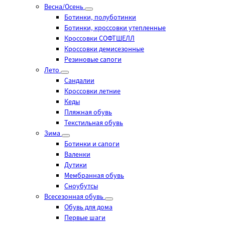
Весна/Осень
Ботинки, полуботинки
Ботинки, кроссовки утепленные
Кроссовки СОФТШЕЛЛ
Кроссовки демисезонные
Резиновые сапоги
Лето
Cандалии
Кроссовки летние
Кеды
Пляжная обувь
Текстильная обувь
Зима
Ботинки и сапоги
Валенки
Дутики
Мембранная обувь
Сноубутсы
Всесезонная обувь
Обувь для дома
Первые шаги