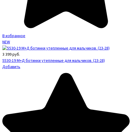
В избранное
NEW
3 399
руб.
5530-19 М+Д ботинки утепленные для мальчиков. (23-28)
Добавить