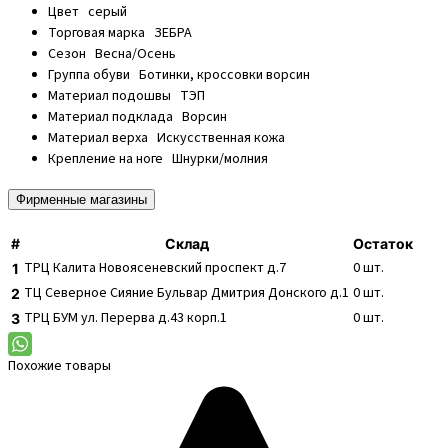
Цвет
серый
Торговая марка
ЗЕБРА
Сезон
Весна/Осень
Группа обуви
Ботинки, кроссовки ворсин
Материал подошвы
ТЭП
Материал подклада
Ворсин
Материал верха
Искусственная кожа
Крепление на ноге
Шнурки/молния
Фирменные магазины
#
Склад
Остаток
ТРЦ Калита
Новоясеневский проспект д.7
0
шт.
1
ТЦ Северное Сияние
Бульвар Дмитрия Донского д.1
0
шт.
2
ТРЦ БУМ
ул. Перерва д.43 корп.1
0
шт.
3
Похожие товары