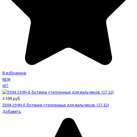
В избранное
NEW
HIT
3 599
руб.
5504-19 М+Д ботинки утепленные для мальчиков. (27-32)
Добавить