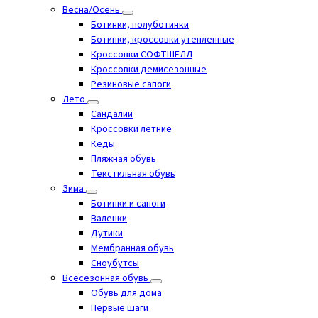
Весна/Осень
Ботинки, полуботинки
Ботинки, кроссовки утепленные
Кроссовки СОФТШЕЛЛ
Кроссовки демисезонные
Резиновые сапоги
Лето
Cандалии
Кроссовки летние
Кеды
Пляжная обувь
Текстильная обувь
Зима
Ботинки и сапоги
Валенки
Дутики
Мембранная обувь
Сноубутсы
Всесезонная обувь
Обувь для дома
Первые шаги