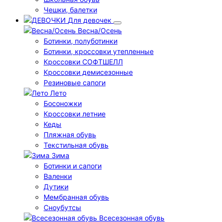
Чешки, балетки
Для девочек
Весна/Осень
Ботинки, полуботинки
Ботинки, кроссовки утепленные
Кроссовки СОФТШЕЛЛ
Кроссовки демисезонные
Резиновые сапоги
Лето
Босоножки
Кроссовки летние
Кеды
Пляжная обувь
Текстильная обувь
Зима
Ботинки и сапоги
Валенки
Дутики
Мембранная обувь
Сноубутсы
Всесезонная обувь