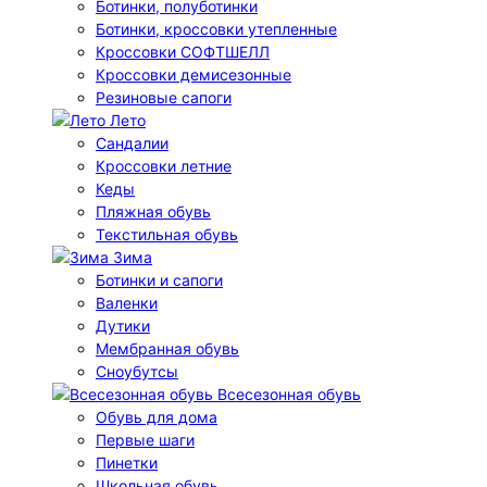
Ботинки, полуботинки
Ботинки, кроссовки утепленные
Кроссовки СОФТШЕЛЛ
Кроссовки демисезонные
Резиновые сапоги
Лето
Cандалии
Кроссовки летние
Кеды
Пляжная обувь
Текстильная обувь
Зима
Ботинки и сапоги
Валенки
Дутики
Мембранная обувь
Сноубутсы
Всесезонная обувь
Обувь для дома
Первые шаги
Пинетки
Школьная обувь