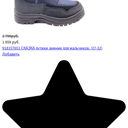
2 799руб.
1 959
руб.
918157651 СКАЗКА дутики зимние для мальчиков. (27-32)
Добавить