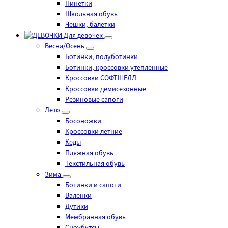
Пинетки
Школьная обувь
Чешки, балетки
Для девочек
Весна/Осень
Ботинки, полуботинки
Ботинки, кроссовки утепленные
Кроссовки СОФТШЕЛЛ
Кроссовки демисезонные
Резиновые сапоги
Лето
Босоножки
Кроссовки летние
Кеды
Пляжная обувь
Текстильная обувь
Зима
Ботинки и сапоги
Валенки
Дутики
Мембранная обувь