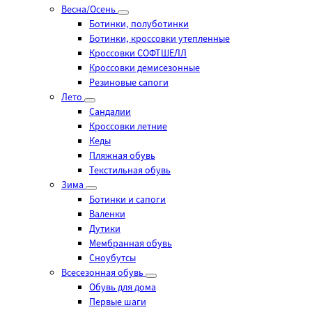
Весна/Осень
Ботинки, полуботинки
Ботинки, кроссовки утепленные
Кроссовки СОФТШЕЛЛ
Кроссовки демисезонные
Резиновые сапоги
Лето
Cандалии
Кроссовки летние
Кеды
Пляжная обувь
Текстильная обувь
Зима
Ботинки и сапоги
Валенки
Дутики
Мембранная обувь
Сноубутсы
Всесезонная обувь
Обувь для дома
Первые шаги