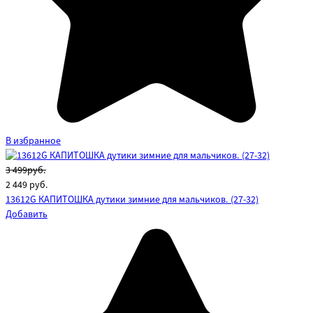
В избранное
3 499руб.
2 449
руб.
13612G КАПИТОШКА дутики зимние для мальчиков. (27-32)
Добавить