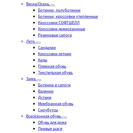
Весна/Осень
Ботинки, полуботинки
Ботинки, кроссовки утепленные
Кроссовки СОФТШЕЛЛ
Кроссовки демисезонные
Резиновые сапоги
Лето
Cандалии
Кроссовки летние
Кеды
Пляжная обувь
Текстильная обувь
Зима
Ботинки и сапоги
Валенки
Дутики
Мембранная обувь
Сноубутсы
Всесезонная обувь
Обувь для дома
Первые шаги