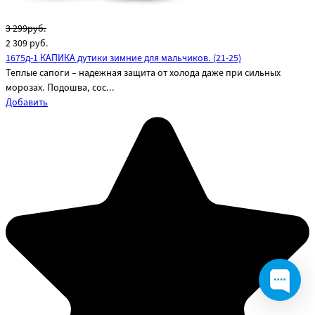
3 299руб.
2 309
руб.
1675д-1 КАПИКА дутики зимние для мальчиков. (21-25)
Теплые сапоги – надежная защита от холода даже при сильных
морозах. Подошва, сос...
Добавить