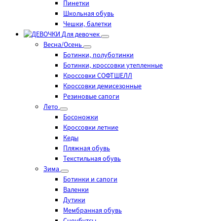
Пинетки
Школьная обувь
Чешки, балетки
Для девочек
Весна/Осень
Ботинки, полуботинки
Ботинки, кроссовки утепленные
Кроссовки СОФТШЕЛЛ
Кроссовки демисезонные
Резиновые сапоги
Лето
Босоножки
Кроссовки летние
Кеды
Пляжная обувь
Текстильная обувь
Зима
Ботинки и сапоги
Валенки
Дутики
Мембранная обувь