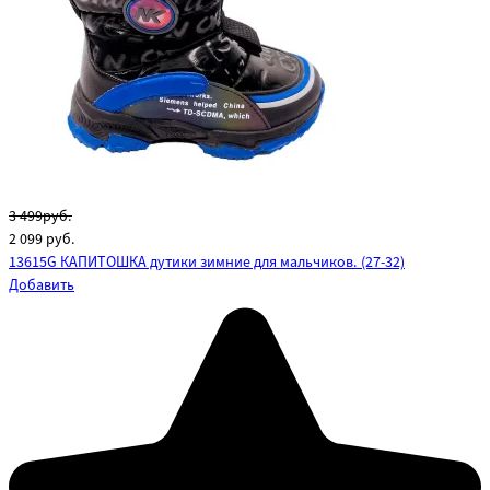
3 499руб.
2 099
руб.
13615G КАПИТОШКА дутики зимние для мальчиков. (27-32)
Добавить