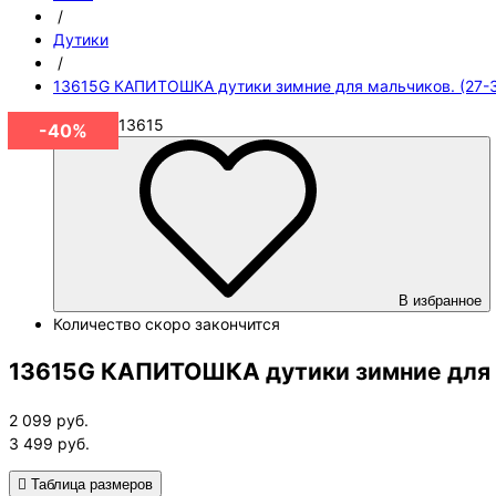
/
Дутики
/
13615G КАПИТОШКА дутики зимние для мальчиков. (27-
Артикул
13615
-40%
В избранное
Количество
скоро закончится
13615G КАПИТОШКА дутики зимние для м
2 099
руб.
3 499
руб.
Таблица размеров