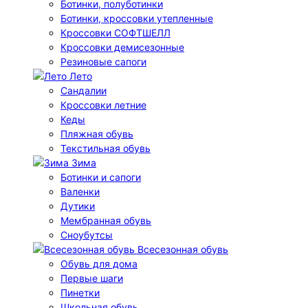
Ботинки, полуботинки
Ботинки, кроссовки утепленные
Кроссовки СОФТШЕЛЛ
Кроссовки демисезонные
Резиновые сапоги
Лето
Cандалии
Кроссовки летние
Кеды
Пляжная обувь
Текстильная обувь
Зима
Ботинки и сапоги
Валенки
Дутики
Мембранная обувь
Сноубутсы
Всесезонная обувь
Обувь для дома
Первые шаги
Пинетки
Школьная обувь