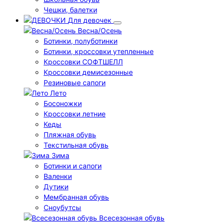
Чешки, балетки
Для девочек
Весна/Осень
Ботинки, полуботинки
Ботинки, кроссовки утепленные
Кроссовки СОФТШЕЛЛ
Кроссовки демисезонные
Резиновые сапоги
Лето
Босоножки
Кроссовки летние
Кеды
Пляжная обувь
Текстильная обувь
Зима
Ботинки и сапоги
Валенки
Дутики
Мембранная обувь
Сноубутсы
Всесезонная обувь